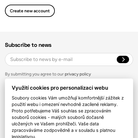
Create new account
Subscribe to news
By submitting you agree to our
privacy policy
Contact
Využití cookies pro personalizaci webu
Auctea, s.r.o.
Soubory cookies Vám umožňují komfortnější zážitek z
Zelený pruh 1091/111, Praha 4
použití webu i omezení nevhodně zacílené reklamy.
777 717 958
Proto potřebujeme Váš souhlas se zpracováním
contact@auctea.com
souborů cookies - malých souborů dočasně
Follow us
uložených ve Vašem prohlížeči. Vaše data
zpracováváme zodpovědně a v souladu s platnou
legislativou.