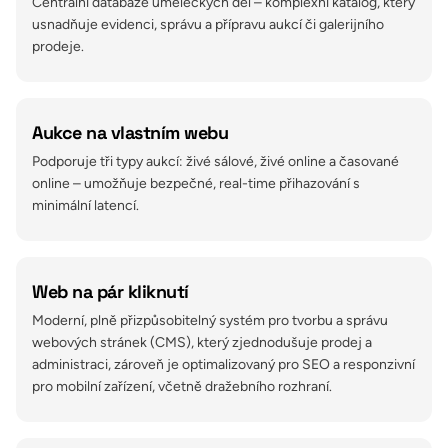
Centrální databáze uměleckých děl – komplexní katalog, který
usnadňuje evidenci, správu a přípravu aukcí či galerijního
prodeje.
Aukce na vlastním webu
Podporuje tři typy aukcí: živé sálové, živé online a časované
online – umožňuje bezpečné, real-time přihazování s
minimální latencí.
Web na pár kliknutí
Moderní, plně přizpůsobitelný systém pro tvorbu a správu
webových stránek (CMS), který zjednodušuje prodej a
administraci, zároveň je optimalizovaný pro SEO a responzivní
pro mobilní zařízení, včetně dražebního rozhraní.