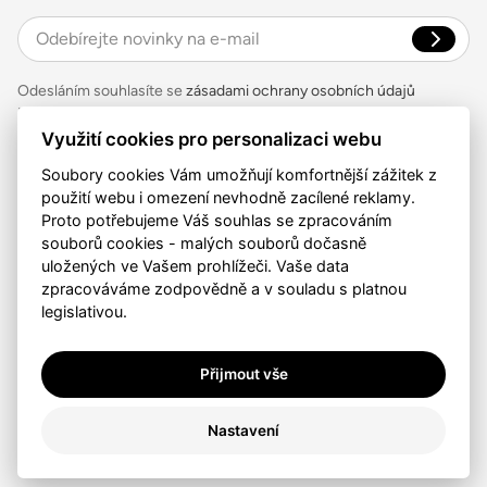
Odesláním souhlasíte se
zásadami ochrany osobních údajů
Kontakt
Využití cookies pro personalizaci webu
Auctea, s.r.o.
Soubory cookies Vám umožňují komfortnější zážitek z
Zelený pruh 1091/111, Praha 4
použití webu i omezení nevhodně zacílené reklamy.
777 717 958
Proto potřebujeme Váš souhlas se zpracováním
contact@auctea.com
souborů cookies - malých souborů dočasně
Sledujte nás
uložených ve Vašem prohlížeči. Vaše data
zpracováváme zodpovědně a v souladu s platnou
legislativou.
Přijmout vše
Ochrana osobních údajů
Informace o cookies
Nastavení
/
* si
/